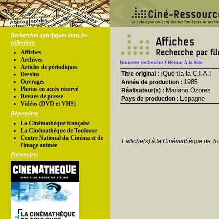
Recherches spécifiques dans les
collections
Affiches
Archives
/
Nouvelle recherche
Retour à la liste
Articles de périodiques
¡Qué tía la C.I.A.!
Titre original :
Dessins
Ouvrages
1985
Année de production :
Photos en accés réservé
Mariano Ozores
Réalisateur(s) :
Revues de presse
Espagne
Pays de production :
Vidéos (DVD et VHS)
Répertoires
La Cinémathèque française
La Cinémathèque de Toulouse
Centre National du Cinéma et de
1 affiche(s) à la Cinémathèque de To
l'image animée
Partenaires