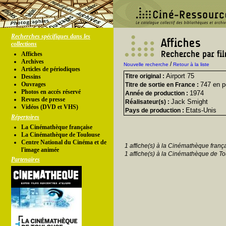
Recherches spécifiques dans les
collections
Affiches
Archives
/
Nouvelle recherche
Retour à la liste
Articles de périodiques
Airport 75
Titre original :
Dessins
Ouvrages
747 en pé
Titre de sortie en France :
Photos en accés réservé
1974
Année de production :
Revues de presse
Jack Smight
Réalisateur(s) :
Vidéos (DVD et VHS)
Etats-Unis
Pays de production :
Répertoires
La Cinémathèque française
La Cinémathèque de Toulouse
Centre National du Cinéma et de
1 affiche(s) à la Cinémathèque franç
l'image animée
1 affiche(s) à la Cinémathèque de To
Partenaires