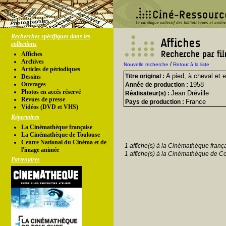
Recherches spécifiques dans les
collections
Affiches
Archives
/
Nouvelle recherche
Retour à la liste
Articles de périodiques
A pied, à cheval et 
Titre original :
Dessins
Ouvrages
1958
Année de production :
Photos en accés réservé
Jean Dréville
Réalisateur(s) :
Revues de presse
France
Pays de production :
Vidéos (DVD et VHS)
Répertoires
La Cinémathèque française
La Cinémathèque de Toulouse
Centre National du Cinéma et de
1 affiche(s) à la Cinémathèque franç
l'image animée
1 affiche(s) à la Cinémathèque de Co
Partenaires