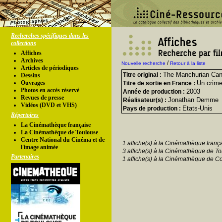
Recherches spécifiques dans les
collections
Affiches
Archives
/
Nouvelle recherche
Retour à la liste
Articles de périodiques
The Manchurian Can
Titre original :
Dessins
Ouvrages
Un crime
Titre de sortie en France :
Photos en accés réservé
2003
Année de production :
Revues de presse
Jonathan Demme
Réalisateur(s) :
Vidéos (DVD et VHS)
Etats-Unis
Pays de production :
Répertoires
La Cinémathèque française
La Cinémathèque de Toulouse
Centre National du Cinéma et de
1 affiche(s) à la Cinémathèque franç
l'image animée
3 affiche(s) à la Cinémathèque de To
Partenaires
1 affiche(s) à la Cinémathèque de Co