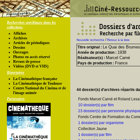
Recherches spécifiques dans les
collections
Affiches
Archives
/
Nouvelle recherche
Retour à la liste
Articles de périodiques
Le Quai des Brumes
Titre original :
Dessins
Ouvrages
1938
Année de production :
Photos en accés réservé
Marcel Carné
Réalisateur(s) :
Revues de presse
France
Pays de production :
Vidéos (DVD et VHS)
Répertoires
La Cinémathèque française
La Cinémathèque de Toulouse
Centre National du Cinéma et de
44 dossier(s) d'archives répartis d
l'image animée
Partenaires
Fonds Marcel Carné et Roland Lesaf
10 dossier(s) par film
23 dossier(s) par personne physiqu
Fonds Centre de Formation du Comé
1 dossier(s) par organisme
Collection Jaune
1 dossier(s) par film