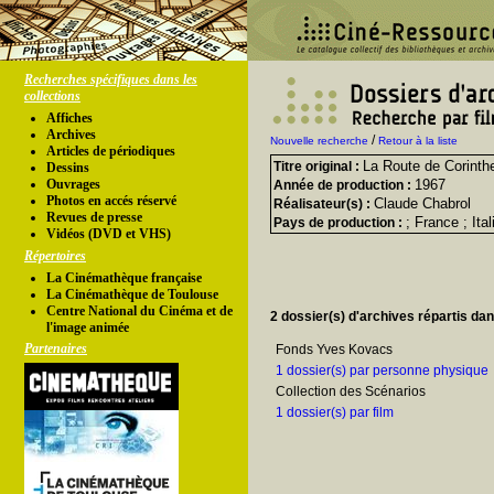
Recherches spécifiques dans les
collections
Affiches
Archives
/
Nouvelle recherche
Retour à la liste
Articles de périodiques
La Route de Corinth
Titre original :
Dessins
Ouvrages
1967
Année de production :
Photos en accés réservé
Claude Chabrol
Réalisateur(s) :
Revues de presse
; France ; Ita
Pays de production :
Vidéos (DVD et VHS)
Répertoires
La Cinémathèque française
La Cinémathèque de Toulouse
Centre National du Cinéma et de
2 dossier(s) d'archives répartis da
l'image animée
Partenaires
Fonds Yves Kovacs
1 dossier(s) par personne physique
Collection des Scénarios
1 dossier(s) par film