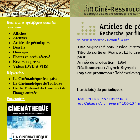
Recherches spécifiques dans les
collections
Affiches
Archives
/
Nouvelle recherche
Retour à la liste
Articles de périodiques
A paty jezdec je str
Titre original :
Dessins
Ouvrages
Et le cin
Titre de sortie en France :
Photos en accés réservé
peur
Revues de presse
1964
Année de production :
Vidéos (DVD et VHS)
Zbynek Brynych
Réalisateur(s) :
Répertoires
Tchécoslovaq
Pays de production :
La Cinémathèque française
La Cinémathèque de Toulouse
Centre National du Cinéma et de
1 article(s) de périodiques
l'image animée
Partenaires
Mar del Plata 65 / Pierre Kast
in : Cahiers du cinéma
n° 166-167, m