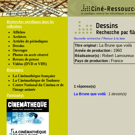
Recherches spécifiques dans les
collections
Affiches
Archives
/
Nouvelle recherche
Retour à la liste
Articles de périodiques
La Brune que voilà
Titre original :
Dessins
Ouvrages
1960
Année de production :
Photos en accés réservé
Robert Lamoureux
Réalisateur(s) :
Revues de presse
France
Pays de production :
Vidéos (DVD et VHS)
Répertoires
La Cinémathèque française
La Cinémathèque de Toulouse
Centre National du Cinéma et de
1 réponse(s)
l'image animée
La Brune que voilà
: 1 dessin(s)
Partenaires