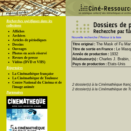
Recherches spécifiques dans les
collections
Affiches
Archives
/
Nouvelle recherche
Retour à la liste
Articles de périodiques
The Mask of Fu Ma
Titre original :
Dessins
Ouvrages
Le Masqu
Titre de sortie en France :
Photos en accés réservé
1932
Année de production :
Revues de presse
Charles J. Brabin,
Réalisateur(s) :
Vidéos (DVD et VHS)
Etats-Unis
Pays de production :
Répertoires
La Cinémathèque française
La Cinémathèque de Toulouse
Centre National du Cinéma et de
2 dossier(s) à la Cinémathèque franç
l'image animée
2 dossier(s) à la Cinémathèque de T
Partenaires