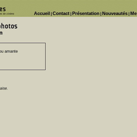
Accueil
Contact
Présentation
Nouveautés
Me
|
|
|
|
ou amante
aise.