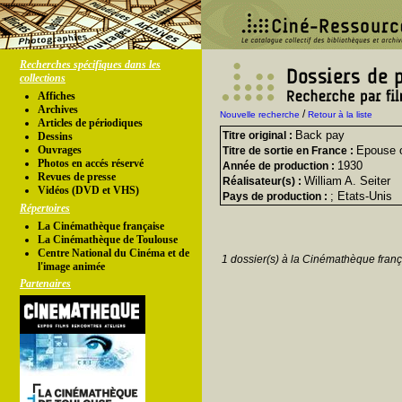
Recherches spécifiques dans les
collections
Affiches
Archives
/
Nouvelle recherche
Retour à la liste
Articles de périodiques
Back pay
Titre original :
Dessins
Ouvrages
Epouse 
Titre de sortie en France :
Photos en accés réservé
1930
Année de production :
Revues de presse
William A. Seiter
Réalisateur(s) :
Vidéos (DVD et VHS)
; Etats-Unis
Pays de production :
Répertoires
La Cinémathèque française
La Cinémathèque de Toulouse
Centre National du Cinéma et de
1 dossier(s) à la Cinémathèque franç
l'image animée
Partenaires