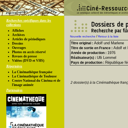
Recherches spécifiques dans les
collections
Affiches
Archives
/
Nouvelle recherche
Retour à la liste
Articles de périodiques
Adolf und Marlene
Titre original :
Dessins
Ouvrages
Adolf et
Titre de sortie en France :
Photos en accés réservé
1976
Année de production :
Revues de presse
Ulli Lommel
Réalisateur(s) :
Vidéos (DVD et VHS)
République fé
Pays de production :
Répertoires
La Cinémathèque française
La Cinémathèque de Toulouse
Centre National du Cinéma et de
2 dossier(s) à la Cinémathèque franç
l'image animée
Partenaires