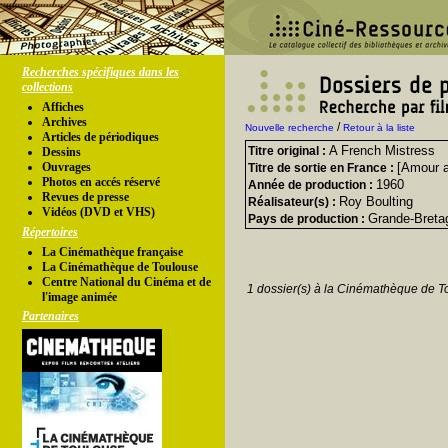
Recherches spécifiques dans les
collections
Affiches
Archives
/
Nouvelle recherche
Retour à la liste
Articles de périodiques
A French Mistress
Titre original :
Dessins
Ouvrages
[Amour a
Titre de sortie en France :
Photos en accés réservé
1960
Année de production :
Revues de presse
Roy Boulting
Réalisateur(s) :
Vidéos (DVD et VHS)
Grande-Breta
Pays de production :
Répertoires
La Cinémathèque française
La Cinémathèque de Toulouse
Centre National du Cinéma et de
1 dossier(s) à la Cinémathèque de T
l'image animée
Partenaires