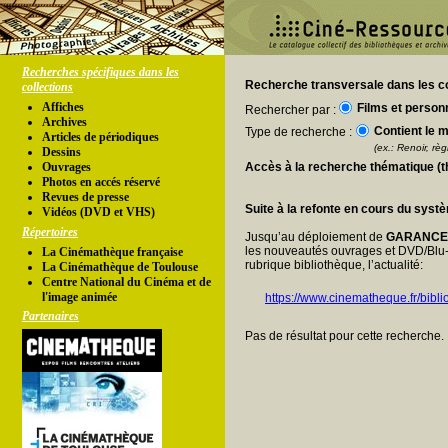
Recherches spécifiques dans les
Recherche transversale dans les co
collections
Affiches
Films et person
Rechercher par :
Archives
Contient le m
Type de recherche :
Articles de périodiques
(ex.: Renoir, règl
Dessins
Ouvrages
Accès à la recherche thématique (
Photos en accés réservé
Revues de presse
Suite à la refonte en cours du syst
Vidéos (DVD et VHS)
Répertoires
Jusqu’au déploiement de
GARANC
les nouveautés ouvrages et DVD/Blu-
La Cinémathèque française
rubrique bibliothèque, l’actualité:
La Cinémathèque de Toulouse
Centre National du Cinéma et de
l'image animée
https://www.cinematheque.fr/bibli
Partenaires
Pas de résultat pour cette recherche.