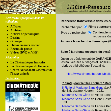
Recherches spécifiques dans les
Recherche transversale dans les co
collections
Affiches
Films et person
Rechercher par :
Archives
Contient le m
Type de recherche :
Articles de périodiques
(ex.: Renoir, règl
Dessins
Ouvrages
Accès à la recherche thématique (
Photos en accés réservé
Revues de presse
Suite à la refonte en cours du syst
Vidéos (DVD et VHS)
Répertoires
Jusqu’au déploiement de
GARANC
les nouveautés ouvrages et DVD/Blu-
La Cinémathèque française
rubrique bibliothèque, l’actualité:
La Cinémathèque de Toulouse
Centre National du Cinéma et de
l'image animée
https://www.cinematheque.fr/bibli
Partenaires
7 film(s) dont le titre contient "
Il Figlio di Madame Sans Gene
(Le 
de Baldassarre Negroni - 1921
Madame Sans-Gêne
de Viggo Larse
Madame Sans-Gêne
de Henri Desfo
1911
Madame Sans-Gêne
de Léonce Perr
Madame Sans-Gêne
de Roger Rich