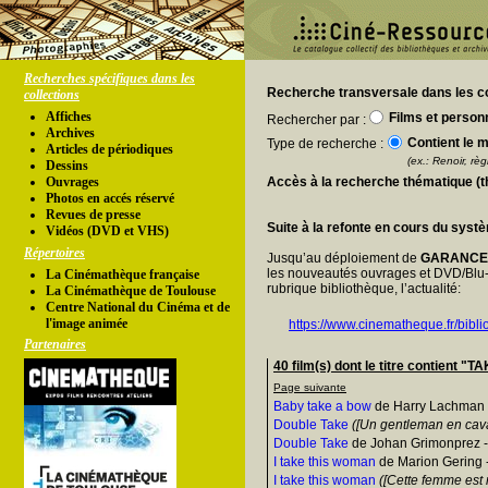
Recherches spécifiques dans les
Recherche transversale dans les co
collections
Affiches
Films et person
Rechercher par :
Archives
Contient le m
Type de recherche :
Articles de périodiques
(ex.: Renoir, règl
Dessins
Ouvrages
Accès à la recherche thématique (
Photos en accés réservé
Revues de presse
Suite à la refonte en cours du syst
Vidéos (DVD et VHS)
Répertoires
Jusqu’au déploiement de
GARANC
les nouveautés ouvrages et DVD/Blu-
La Cinémathèque française
rubrique bibliothèque, l’actualité:
La Cinémathèque de Toulouse
Centre National du Cinéma et de
l'image animée
https://www.cinematheque.fr/bibli
Partenaires
40 film(s) dont le titre contient "TA
Page suivante
Baby take a bow
de Harry Lachman 
Double Take
([Un gentleman en cava
Double Take
de Johan Grimonprez 
I take this woman
de Marion Gering 
I take this woman
([Cette femme est