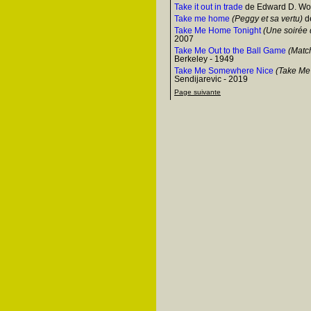
Take it out in trade
de Edward D. Woo
Take me home
(Peggy et sa vertu)
de
Take Me Home Tonight
(Une soirée 
2007
Take Me Out to the Ball Game
(Matc
Berkeley - 1949
Take Me Somewhere Nice
(Take Me
Sendijarevic - 2019
Page suivante