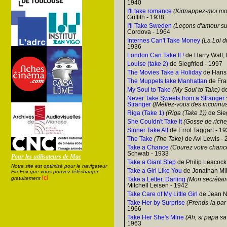
1940
I'll take romance
(Kidnappez-moi mo
Griffith - 1938
I'll Take Sweden
(Leçons d'amour su
Cordova - 1964
Internes Can't Take Money
(La Loi d
1936
London Can Take It !
de Harry Watt,
Louise (take 2)
de Siegfried - 1997
The Movies Take a Holiday
de Hans 
The Muppets take Manhattan
de Fra
My Soul to Take
(My Soul to Take)
de
Never Take Sweets from a Stranger
Stranger
([Méfiez-vous des inconnus
Riga (Take 1)
(Riga (Take 1))
de Sieg
She Couldn't Take It
(Gosse de riche
Sinner Take All
de Errol Taggart - 1
The Take
(The Take)
de Avi Lewis -
Take a Chance
(Courez votre chanc
Schwab - 1933
Pour les utilisateurs de Mac
Take a Giant Step
de Philip Leacock
Notre site est optimisé pour le navigateur
Take a Girl Like You
de Jonathan Mil
FireFox que vous pouvez télécharger
ici
gratuitement
Take a Letter, Darling
(Mon secrétaire 
Mitchell Leisen - 1942
Take Care of My Little Girl
de Jean N
Take Her by Surprise
(Prends-la par 
1966
Take Her She's Mine
(Ah, si papa sa
1963