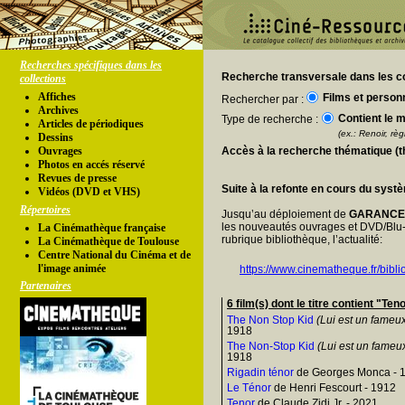
Recherches spécifiques dans les
Recherche transversale dans les co
collections
Affiches
Films et person
Rechercher par :
Archives
Contient le m
Type de recherche :
Articles de périodiques
(ex.: Renoir, règl
Dessins
Ouvrages
Accès à la recherche thématique (
Photos en accés réservé
Revues de presse
Suite à la refonte en cours du syst
Vidéos (DVD et VHS)
Répertoires
Jusqu’au déploiement de
GARANC
les nouveautés ouvrages et DVD/Blu-
La Cinémathèque française
rubrique bibliothèque, l’actualité:
La Cinémathèque de Toulouse
Centre National du Cinéma et de
l'image animée
https://www.cinematheque.fr/bibli
Partenaires
6 film(s) dont le titre contient "Ten
The Non Stop Kid
(Lui est un fameux
1918
The Non-Stop Kid
(Lui est un fameux
1918
Rigadin ténor
de Georges Monca - 
Le Ténor
de Henri Fescourt - 1912
Tenor
de Claude Zidi Jr. - 2021