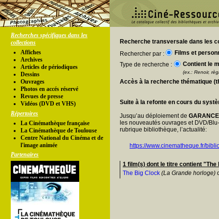
Recherches spécifiques dans les
Recherche transversale dans les co
collections
Affiches
Films et person
Rechercher par :
Archives
Contient le m
Type de recherche :
Articles de périodiques
(ex.: Renoir, règl
Dessins
Ouvrages
Accès à la recherche thématique (
Photos en accés réservé
Revues de presse
Suite à la refonte en cours du syst
Vidéos (DVD et VHS)
Répertoires
Jusqu’au déploiement de
GARANC
les nouveautés ouvrages et DVD/Blu-
La Cinémathèque française
rubrique bibliothèque, l’actualité:
La Cinémathèque de Toulouse
Centre National du Cinéma et de
l'image animée
https://www.cinematheque.fr/bibli
Partenaires
1 film(s) dont le titre contient "Th
The Big Clock
(La Grande horloge)
d