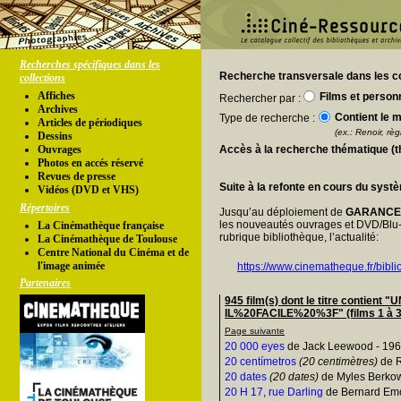
Recherches spécifiques dans les
Recherche transversale dans les co
collections
Affiches
Films et person
Rechercher par :
Archives
Contient le m
Type de recherche :
Articles de périodiques
(ex.: Renoir, règl
Dessins
Ouvrages
Accès à la recherche thématique (
Photos en accés réservé
Revues de presse
Suite à la refonte en cours du syst
Vidéos (DVD et VHS)
Répertoires
Jusqu’au déploiement de
GARANC
les nouveautés ouvrages et DVD/Blu-
La Cinémathèque française
rubrique bibliothèque, l’actualité:
La Cinémathèque de Toulouse
Centre National du Cinéma et de
l'image animée
https://www.cinematheque.fr/bibli
Partenaires
945 film(s) dont le titre conti
IL%20FACILE%20%3F" (films 1 à 3
Page suivante
20 000 eyes
de Jack Leewood - 19
20 centímetros
(20 centimètres)
de R
20 dates
(20 dates)
de Myles Berkow
20 H 17, rue Darling
de Bernard Em