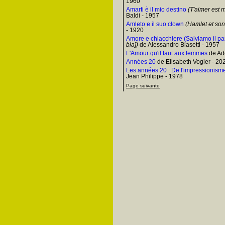
1960
Amarti è il mio destino
(T'aimer est 
Baldi - 1957
Amleto e il suo clown
(Hamlet et son
- 1920
Amore e chiacchiere (Salviamo il p
bla])
de Alessandro Blasetti - 1957
L'Amour qu'il faut aux femmes
de Ado
Années 20
de Elisabeth Vogler - 20
Les années 20 : De l'impressionism
Jean Philippe - 1978
Page suivante