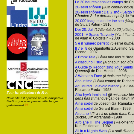
Le 20 heures dans les camps
de Chr
20-seiki shônen
(20th century boys)
20-seiki shônen : Dai 2 shô - Saigo 
Chapitre 2 : Le dernier espoir)
de Yu
20,000 leagues under the sea
(Vingt
de Stuart Paton - 1916
Der 20. Juli
(L'Attentat du 20 juillet)
d
2001 : A Space Travesty
(Y a-t-il un 
de Allan A. Goldstein - 2000
5 è il numero perfetto
(5 est le numér
Il 7 e l'8
de Giambattista Avellino, Sa
Picone - 2007
A Bronx Tale
(Il était une fois le Bron
A ciascuno il suo
(A chacun son dû)
A Guide to Recognizing Your Saints
Queens])
de Dito Montiel - 2006
A Woman's Face
(Il était une fois)
de
About time
(Il était temps)
de Richard
Agi Murad il diavolo bianco
(La Cha
Riccardo Freda - 1958
Pour les utilisateurs de Mac
Aika hyvä ihmiseksi
([Il est assez b
Notre site est optimisé pour le navigateur
gens pas si mal que ça])
de Rauni M
FireFox que vous pouvez télécharger
Ainsi soit-il
de Joseph Gaï Ramaka -
ici
gratuitement
Ainsi soit-il
de Gérard Blain - 1999
Airplane !
(Y-a-t-il un pilote dans l'av
Zucker, Jim Abrahams - 1980
Airplane II : The Sequel
(Y-a-t-il enfi
Ken Finkleman - 1982
All in a Night's Work
(Il a suffi d'une 