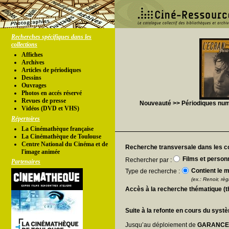
Recherches spécifiques dans les
collections
Affiches
Archives
Articles de périodiques
Dessins
Ouvrages
Photos en accés réservé
Revues de presse
Nouveauté >> Périodiques numér
Vidéos (DVD et VHS)
Répertoires
La Cinémathèque française
La Cinémathèque de Toulouse
Centre National du Cinéma et de
Recherche transversale dans les co
l'image animée
Films et person
Rechercher par :
Partenaires
Contient le m
Type de recherche :
(ex.: Renoir, règl
Accès à la recherche thématique (
Suite à la refonte en cours du syst
Jusqu’au déploiement de
GARANC