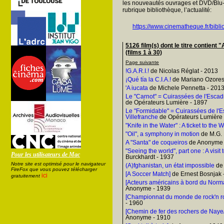
les nouveautés ouvrages et DVD/Blu-
rubrique bibliothèque, l’actualité:
https://www.cinematheque.fr/bibli
5126 film(s) dont le titre cont
(films 1 à 30)
Page suivante
!G.A.R.I.!
de Nicolas Réglat - 2013
¡Qué tía la C.I.A.!
de Mariano Ozores
'A iucata
de Michele Pennetta - 201
Le "Carnot" = Cuirassées de l'Escadr
de Opérateurs Lumière - 1897
Le "Formidable" = Cuirassées de l'E
Villefranche
de Opérateurs Lumière 
"Knife in the Water" : A ticket to the 
"Oil", a symphony in motion
de M.G.
A "Santa" de coqueiros
de Anonyme 
"Seeing the world", part one : A visit
Pour les utilisateurs de Mac
Burckhardt - 1937
Notre site est optimisé pour le navigateur
(A)fghanistan, un état impossible
de 
FireFox que vous pouvez télécharger
[A Soccer Match]
de Ernest Bosnjak 
ici
gratuitement
[Acteurs américains à bord du Norma
Anonyme - 1939
[Championnat du monde de rock'n ro
- 1960
[Chemin de fer des rochers de Naye/
Anonyme - 1910