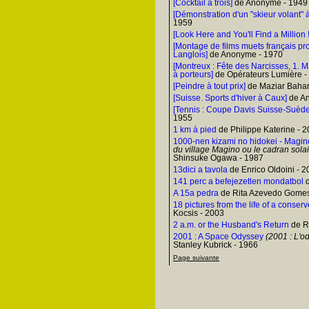
[Cocktail à trois]
de Anonyme - 1949
[Démonstration d'un "skieur volant" 
1959
[Look Here and You'll Find a Million !
[Montage de films muets français pr
Langlois]
de Anonyme - 1970
[Montreux : Fête des Narcisses, 1. 
à porteurs]
de Opérateurs Lumière -
[Peindre à tout prix]
de Maziar Bahar
[Suisse. Sports d'hiver à Caux]
de A
[Tennis : Coupe Davis Suisse-Suède 
1955
1 km à pied
de Philippe Katerine - 
1000-nen kizami no hidokei - Magi
du village Magino ou le cadran solai
Shinsuke Ogawa - 1987
13dici a tavola
de Enrico Oldoini - 
141 perc a befejezetlen mondatbol
d
A 15a pedra
de Rita Azevedo Gomes
18 pictures from the life of a conserve
Kocsis - 2003
2 a.m. or the Husband's Return
de Ro
2001 : A Space Odyssey
(2001 : L'o
Stanley Kubrick - 1966
Page suivante