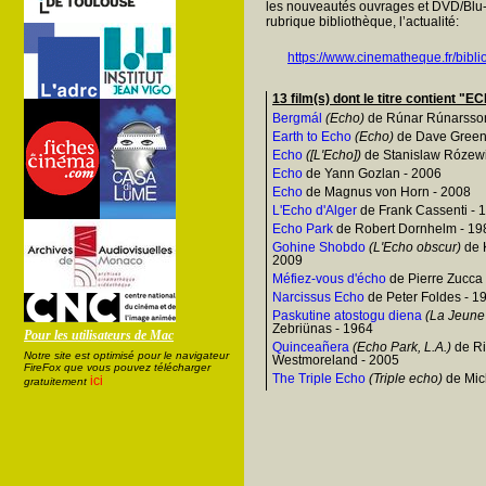
les nouveautés ouvrages et DVD/Blu-
rubrique bibliothèque, l’actualité:
https://www.cinematheque.fr/bibli
13 film(s) dont le titre contient
Bergmál
(Echo)
de Rúnar Rúnarsson
Earth to Echo
(Echo)
de Dave Green
Echo
([L'Echo])
de Stanislaw Rózewi
Echo
de Yann Gozlan - 2006
Echo
de Magnus von Horn - 2008
L'Echo d'Alger
de Frank Cassenti - 
Echo Park
de Robert Dornhelm - 19
Gohine Shobdo
(L'Echo obscur)
de 
2009
Méfiez-vous d'écho
de Pierre Zucca
Narcissus Echo
de Peter Foldes - 1
Paskutine atostogu diena
(La Jeune f
Zebriünas - 1964
Pour les utilisateurs de Mac
Quinceañera
(Echo Park, L.A.)
de Ri
Notre site est optimisé pour le navigateur
Westmoreland - 2005
FireFox que vous pouvez télécharger
The Triple Echo
(Triple echo)
de Mic
ici
gratuitement