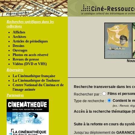
Recherches spécifiques dans les
collections
Affiches
Archives
Articles de périodiques
Dessins
Ouvrages
Photos en accés réservé
Revues de presse
Nouv
Vidéos (DVD et VHS)
Répertoires
La Cinémathèque française
La Cinémathèque de Toulouse
Centre National du Cinéma et de
Recherche transversale dans les co
l'image animée
Films et person
Rechercher par :
Partenaires
Contient le m
Type de recherche :
(ex.: Renoir, règl
Accès à la recherche thématique (
Suite à la refonte en cours du syst
Jusqu’au déploiement de
GARANC