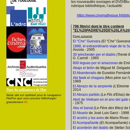
les nouveautés ouvrages et DVD/Blu-
rubrique bibliothèque, l’actualité:
https://www.cinematheque.fr/bibli
796 film(s) dont le titre contient
"EL%20PADRE%20DE%20LA%20CRI
Page suivante
El "Che" Guevara
(El "Che" Guevara
1888, el extraordinario viaje de la S
Anzola - 2005
30 winchester per el diablo
(Trente f
G. Carroll - 1965
800 leguas por el amazonas
de Emil
Abajo el telón
de Miguel M. Delgado
El Abanderado
de Eusebio Fernánde
Abi fawk el chagara
(Mon père sur l'
1969
El Abrazo de la serpiente
(L'Etreinte
Pour les utilisateurs de Mac
2014
El Abrazo partido
(Le Fils d'Elias)
de
Notre site est optimisé pour le navigateur
FireFox que vous pouvez télécharger
Abril de Vietnam en el ano del gato
ici
gratuitement
- 1975
Abu el banat
(Le Père des filles)
de 
El Abuelo
de José Luis Garci - 1998
El acoiris y las aves
de Mario Rivas 
El Acompañante
(El Acompañante)
d
El acordeón del diablo
de Stefan Sch