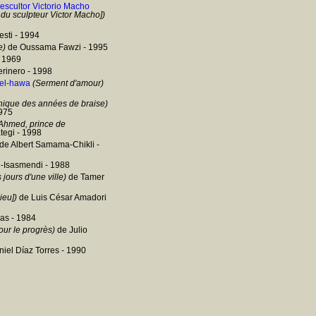
 l'escultor Victorio Macho
er du sculpteur Victor Macho])
esti - 1994
e)
de Oussama Fawzi - 1995
- 1969
rinero - 1998
 el-hawa
(Serment d'amour)
ique des années de braise)
975
Ahmed, prince de
tegi - 1998
de Albert Samama-Chikli -
i-Isasmendi - 1988
jours d'une ville)
de Tamer
ieu])
de Luis César Amadori
s - 1984
our le progrès)
de Julio
iel Díaz Torres - 1990