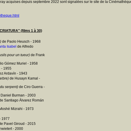
ray acquises depuis septembre 2022 sont signalées sur le site de la Cinémathèque
otheque.html
ATURA" (films 1 à 30)
)
de Paolo Heusch - 1968
anta Isabel
de Alfredo
usils pour un tueur)
de Frank
io Gómez Muriel - 1958
 - 1955
z Ardavín - 1943
arbre)
de Husayn Kamal -
 du serpent)
de Ciro Guerra -
 Daniel Burman - 2003
de Santiago Álvarez Román
Moshé Mizrahi - 1973
- 1977
e Pavel Giroud - 2015
wietert - 2000