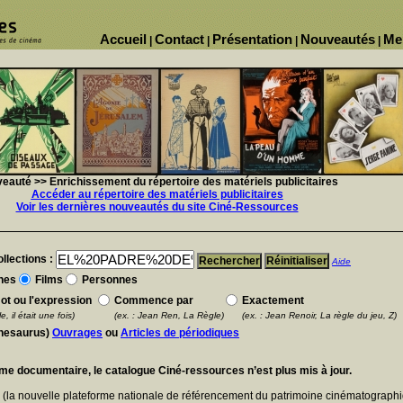
Accueil
Contact
Présentation
Nouveautés
Me
|
|
|
|
eauté >> Enrichissement du répertoire des matériels publicitaires
Accéder au répertoire des matériels publicitaires
Voir les dernières nouveautés du site Ciné-Ressources
llections :
Aide
nes
Films
Personnes
ot ou l'expression
Commence par
Exactement
e, il était une fois)
(ex. : Jean Ren, La Règle)
(ex. : Jean Renoir, La règle du jeu, Z)
thesaurus)
Ouvrages
ou
Articles de périodiques
ème documentaire, le catalogue Ciné-ressources n’est plus mis à jour.
E
(la nouvelle plateforme nationale de référencement du patrimoine cinématographi