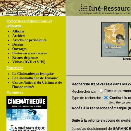
Recherches spécifiques dans les
collections
Affiches
Archives
Articles de périodiques
Dessins
Ouvrages
Photos en accés réservé
Revues de presse
Nouv
Vidéos (DVD et VHS)
Répertoires
La Cinémathèque française
La Cinémathèque de Toulouse
Centre National du Cinéma et de
Recherche transversale dans les co
l'image animée
Films et person
Rechercher par :
Partenaires
Contient le m
Type de recherche :
(ex.: Renoir, règl
Accès à la recherche thématique (
Suite à la refonte en cours du syst
Jusqu’au déploiement de
GARANC