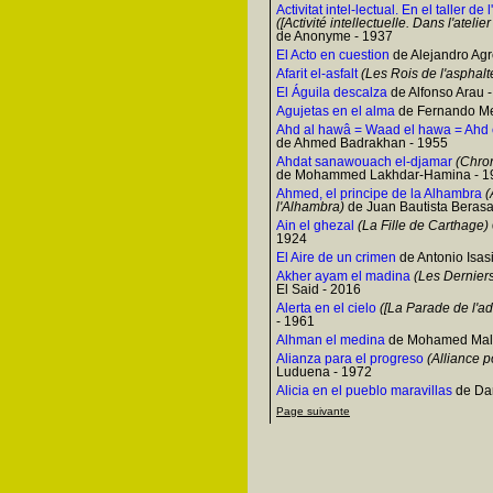
Activitat intel-lectual. En el taller de
([Activité intellectuelle. Dans l'ateli
de Anonyme - 1937
El Acto en cuestion
de Alejandro Agr
Afarit el-asfalt
(Les Rois de l'asphalt
El Águila descalza
de Alfonso Arau 
Agujetas en el alma
de Fernando Me
Ahd al hawâ = Waad el hawa = Ahd
de Ahmed Badrakhan - 1955
Ahdat sanawouach el-djamar
(Chron
de Mohammed Lakhdar-Hamina - 1
Ahmed, el principe de la Alhambra
(
l'Alhambra)
de Juan Bautista Berasa
Ain el ghezal
(La Fille de Carthage)
1924
El Aire de un crimen
de Antonio Isas
Akher ayam el madina
(Les Derniers 
El Said - 2016
Alerta en el cielo
([La Parade de l'ad
- 1961
Alhman el medina
de Mohamed Mala
Alianza para el progreso
(Alliance p
Luduena - 1972
Alicia en el pueblo maravillas
de Dan
Page suivante