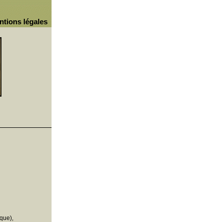
ntions légales
que),