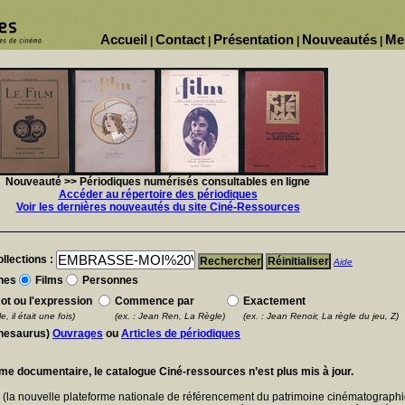
Accueil
Contact
Présentation
Nouveautés
Me
|
|
|
|
Nouveauté >> Périodiques numérisés consultables en ligne
Accéder au répertoire des périodiques
Voir les dernières nouveautés du site Ciné-Ressources
llections :
Aide
nes
Films
Personnes
ot ou l'expression
Commence par
Exactement
e, il était une fois)
(ex. : Jean Ren, La Règle)
(ex. : Jean Renoir, La règle du jeu, Z)
thesaurus)
Ouvrages
ou
Articles de périodiques
ème documentaire, le catalogue Ciné-ressources n’est plus mis à jour.
E
(la nouvelle plateforme nationale de référencement du patrimoine cinématographi