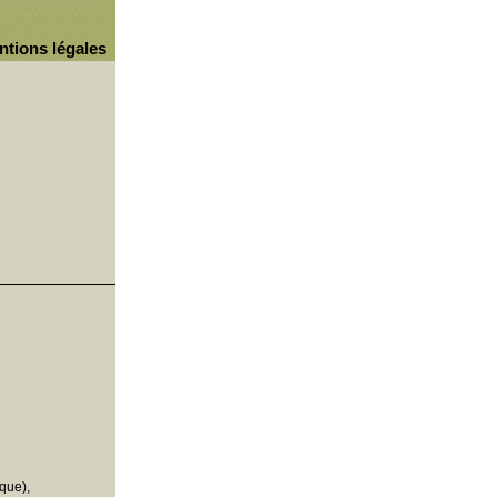
ntions légales
que),