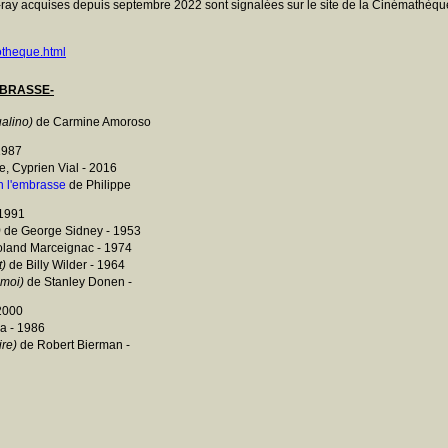
ray acquises depuis septembre 2022 sont signalées sur le site de la Cinémathèque
otheque.html
"EMBRASSE-
alino)
de Carmine Amoroso
1987
 Cyprien Vial - 2016
on l'embrasse
de Philippe
 1991
)
de George Sidney - 1953
land Marceignac - 1974
t)
de Billy Wilder - 1964
 moi)
de Stanley Donen -
 2000
a - 1986
re)
de Robert Bierman -