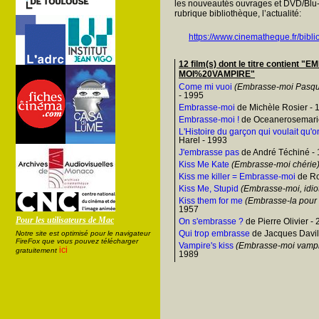
les nouveautés ouvrages et DVD/Blu-
rubrique bibliothèque, l’actualité:
https://www.cinematheque.fr/bibli
12 film(s) dont le titre contient 
MOI%20VAMPIRE"
Come mi vuoi
(Embrasse-moi Pasqu
- 1995
Embrasse-moi
de Michèle Rosier - 
Embrasse-moi !
de Oceanerosemarie,
L'Histoire du garçon qui voulait qu'
Harel - 1993
J'embrasse pas
de André Téchiné -
Kiss Me Kate
(Embrasse-moi chérie
Kiss me killer = Embrasse-moi
de Ro
Kiss Me, Stupid
(Embrasse-moi, idio
Kiss them for me
(Embrasse-la pour
1957
Pour les utilisateurs de Mac
On s'embrasse ?
de Pierre Olivier -
Qui trop embrasse
de Jacques Davil
Notre site est optimisé pour le navigateur
FireFox que vous pouvez télécharger
Vampire's kiss
(Embrasse-moi vampi
ici
gratuitement
1989