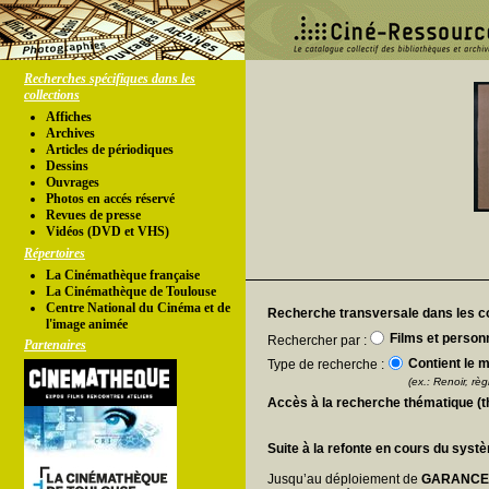
Recherches spécifiques dans les
collections
Affiches
Archives
Articles de périodiques
Dessins
Ouvrages
Photos en accés réservé
Revues de presse
Vidéos (DVD et VHS)
Répertoires
La Cinémathèque française
La Cinémathèque de Toulouse
Centre National du Cinéma et de
Recherche transversale dans les co
l'image animée
Films et person
Rechercher par :
Partenaires
Contient le m
Type de recherche :
(ex.: Renoir, règl
Accès à la recherche thématique (
Suite à la refonte en cours du syst
Jusqu’au déploiement de
GARANC