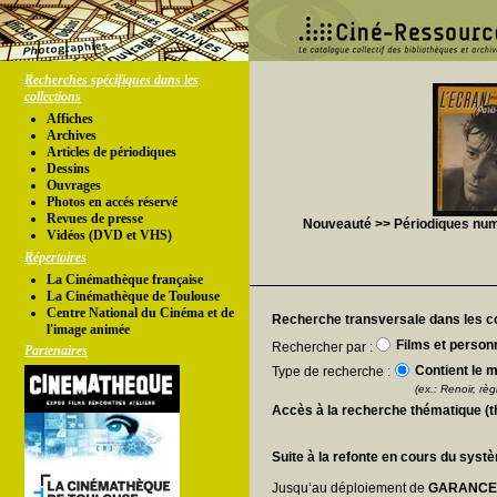
Recherches spécifiques dans les
collections
Affiches
Archives
Articles de périodiques
Dessins
Ouvrages
Photos en accés réservé
Revues de presse
Nouveauté >> Périodiques numér
Vidéos (DVD et VHS)
Répertoires
La Cinémathèque française
La Cinémathèque de Toulouse
Centre National du Cinéma et de
Recherche transversale dans les co
l'image animée
Films et person
Rechercher par :
Partenaires
Contient le m
Type de recherche :
(ex.: Renoir, règl
Accès à la recherche thématique (
Suite à la refonte en cours du syst
Jusqu’au déploiement de
GARANC