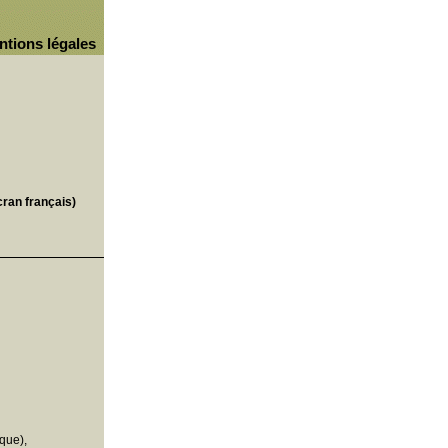
ntions légales
cran français)
que),