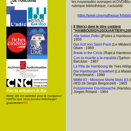
les nouveautés ouvrages et DVD/Blu-
rubrique bibliothèque, l’actualité:
https://www.cinematheque.fr/bibli
8 film(s) dont le titre contient
"HAMBOURG%20QUARTIER%20
Alle lieben Peter
([Folies à Hambour
1959
Der Arzt von Saint-Pauli
(Le Médeci
Olsen - 1969
Break in the Circle
(Rapt à Hambour
Con la muerte a la espalda
(Typhon
Balcázar - 1967
La Fille de Hambourg
de Yves Allégr
Die Hamburger Krankheit
(La Malad
Fleischmann - 1980
MMM 83 - Missione Morte Molo 83
(
083)
de Sergio Bergonzelli - 1965
Polizeirevier Davidswache
(Hambourg
Pour les utilisateurs de Mac
Jürgen Roland - 1964
Notre site est optimisé pour le navigateur
FireFox que vous pouvez télécharger
ici
gratuitement