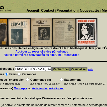
Accueil
Contact
Présentation
Nouveautés
Me
|
|
|
|
isés consultables en ligne (accès restreint à la Bibliothèque du film pour L'É
Accéder au répertoire des périodiques
Voir les dernières nouveautés du site Ciné-Ressources
llections :
Aide
nes
Films
Personnes
ot ou l'expression
Commence par
Exactement
e, il était une fois)
(ex. : Jean Ren, La Règle)
(ex. : Jean Renoir, La règle du jeu, Z)
thesaurus)
Ouvrages
ou
Articles de périodiques
ème documentaire, le catalogue Ciné-ressources n’est plus mis à jour.
E
(la nouvelle plateforme nationale de référencement du patrimoine cinématographi