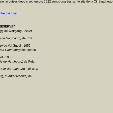
ray acquises depuis septembre 2022 sont signalées sur le site de la Cinémathèque
otheque.html
RESERVE"
g])
de Wolfgang Becker -
n de Hambourg)
de Rolf
g)
de Val Guest - 1955
 sur Hambourg)
de Alfonso
et - 1958
ie de Hambourg)
de Peter
Objectif Hambourg - Mission
, quartier réservé)
de