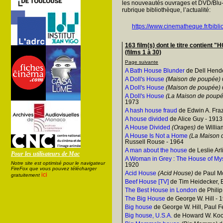
les nouveautés ouvrages et DVD/Blu-
rubrique bibliothèque, l’actualité:
https://www.cinematheque.fr/bibli
163 film(s) dont le titre conti
(films 1 à 30)
Page suivante
A Bath House Blunder
de Dell Hend
A Doll's House
(Maison de poupée)
A Doll's House
(Maison de poupée)
A Doll's House
(La Maison de poupé
1973
A hash house fraud
de Edwin A. Fra
A house divided
de Alice Guy - 1913
A House Divided
(Orages)
de Willia
A House Is Not a Home
(La Maison 
Russell Rouse - 1964
A man about the house
de Leslie Arl
Pour les utilisateurs de Mac
A Woman in Grey : The House of My
Notre site est optimisé pour le navigateur
1920
FireFox que vous pouvez télécharger
Acid House
(Acid House)
de Paul M
ici
gratuitement
Beef House [TV]
de Tim Heidecker, 
The Best House in London
de Philip
The Big House
de George W. Hill - 
Big house
de George W. Hill, Paul F
Big house, U.S.A.
de Howard W. Koc