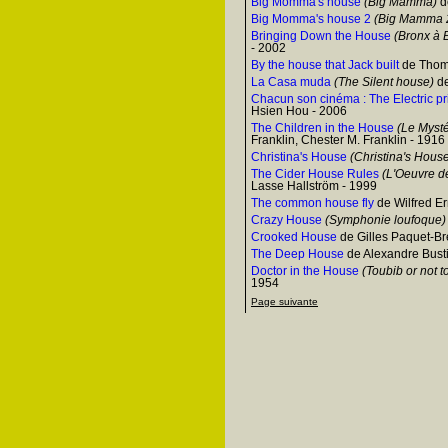
Big Momma's house
(Big Mamma)
d
Big Momma's house 2
(Big Mamma 
Bringing Down the House
(Bronx à B
- 2002
By the house that Jack built
de Thoma
La Casa muda
(The Silent house)
de
Chacun son cinéma : The Electric p
Hsien Hou - 2006
The Children in the House
(Le Mysté
Franklin, Chester M. Franklin - 1916
Christina's House
(Christina's Hous
The Cider House Rules
(L'Oeuvre de
Lasse Hallström - 1999
The common house fly
de Wilfred Er
Crazy House
(Symphonie loufoque)
Crooked House
de Gilles Paquet-Br
The Deep House
de Alexandre Busti
Doctor in the House
(Toubib or not t
1954
Page suivante