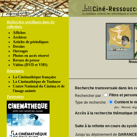
Recherches spécifiques dans les
collections
Affiches
Archives
Articles de périodiques
Dessins
Ouvrages
Photos en accés réservé
Revues de presse
Nouv
Vidéos (DVD et VHS)
Répertoires
La Cinémathèque française
La Cinémathèque de Toulouse
Centre National du Cinéma et de
Recherche transversale dans les co
l'image animée
Films et person
Rechercher par :
Partenaires
Contient le m
Type de recherche :
(ex.: Renoir, règl
Accès à la recherche thématique (
Suite à la refonte en cours du syst
Jusqu’au déploiement de
GARANC