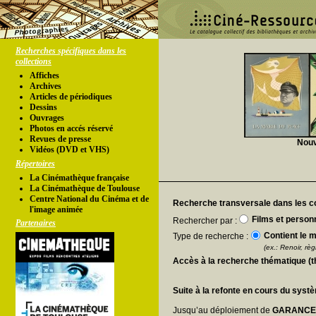
Recherches spécifiques dans les
collections
Affiches
Archives
Articles de périodiques
Dessins
Ouvrages
Photos en accés réservé
Revues de presse
Nouv
Vidéos (DVD et VHS)
Répertoires
La Cinémathèque française
La Cinémathèque de Toulouse
Centre National du Cinéma et de
Recherche transversale dans les co
l'image animée
Films et person
Rechercher par :
Partenaires
Contient le m
Type de recherche :
(ex.: Renoir, règl
Accès à la recherche thématique (
Suite à la refonte en cours du syst
Jusqu’au déploiement de
GARANC