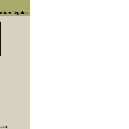
ntions légales
que),