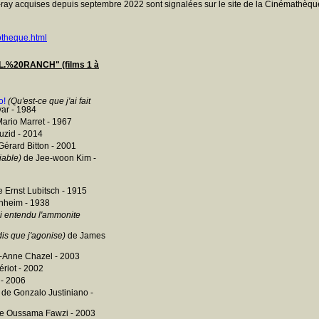
ray acquises depuis septembre 2022 sont signalées sur le site de la Cinémathèque
otheque.html
"J.L.%20RANCH" (films 1 à
o!
(Qu'est-ce que j'ai fait
ar - 1984
ario Marret - 1967
uzid - 2014
érard Bitton - 2001
iable)
de Jee-woon Kim -
 Ernst Lubitsch - 1915
nheim - 1938
ai entendu l'ammonite
dis que j'agonise)
de James
-Anne Chazel - 2003
riot - 2002
 - 2006
de Gonzalo Justiniano -
e Oussama Fawzi - 2003