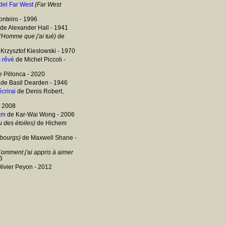
 del Far West
(Far West
nteiro - 1996
de Alexander Hall - 1941
'Homme que j'ai tué)
de
Krzysztof Kieslowski - 1970
s rêvé
de Michel Piccoli -
 Pillonca - 2020
de Basil Dearden - 1946
crirai
de Denis Robert,
- 2008
 km
de Kar-Wai Wong - 2006
u des étoiles)
de Hichem
ubourgs)
de Maxwell Shane -
omment j'ai appris à aimer
6
livier Peyon - 2012