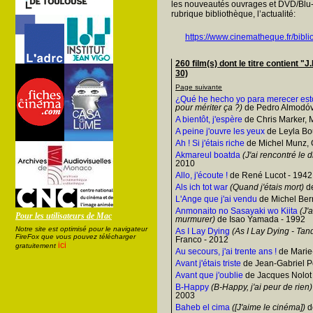
les nouveautés ouvrages et DVD/Blu-
rubrique bibliothèque, l’actualité:
https://www.cinematheque.fr/bibli
260 film(s) dont le titre contient 
30)
Page suivante
¿Qué he hecho yo para merecer est
pour mériter ça ?)
de Pedro Almodóv
A bientôt, j'espère
de Chris Marker, M
A peine j'ouvre les yeux
de Leyla Bo
Ah ! Si j'étais riche
de Michel Munz, G
Akmareul boatda
(J'ai rencontré le d
2010
Allo, j'écoute !
de René Lucot - 1942
Als ich tot war
(Quand j'étais mort)
de
L'Ange que j'ai vendu
de Michel Ber
Anmonaito no Sasayaki wo Kiita
(J'
Pour les utilisateurs de Mac
murmurer)
de Isao Yamada - 1992
Notre site est optimisé pour le navigateur
As I Lay Dying
(As I Lay Dying - Tan
FireFox que vous pouvez télécharger
Franco - 2012
ici
gratuitement
Au secours, j'ai trente ans !
de Marie
Avant j'étais triste
de Jean-Gabriel Pé
Avant que j'oublie
de Jacques Nolot
B-Happy
(B-Happy, j'ai peur de rien)
2003
Baheb el cima
([J'aime le cinéma])
d