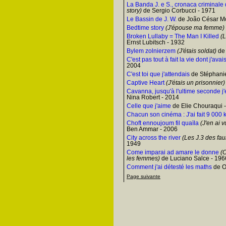
La Banda J. e S., cronaca criminale
story)
de Sergio Corbucci - 1971
Le Bassin de J. W.
de João César Mo
Bedtime story
(J'épouse ma femme)
Broken Lullaby = The Man I Killed
(L
Ernst Lubitsch - 1932
Bylem zolnierzem
(J'étais soldat)
de 
C'est pas tout à fait la vie dont j'avai
2004
C'est toi que j'attendais
de Stéphanie
Captive Heart
(J'étais un prisonnier)
Cavanna, jusqu'à l'ultime seconde j'é
Nina Robert - 2014
Celle que j'aime
de Elie Chouraqui 
Chacun son cinéma : J'ai fait 9 000
Choft ennoujoum fil quaïla
(J'en ai v
Ben Ammar - 2006
City across the river
(Les J.3 des fa
1949
Come imparai ad amare le donne
(C
les femmes)
de Luciano Salce - 196
Comment j'ai détesté les maths
de O
Page suivante