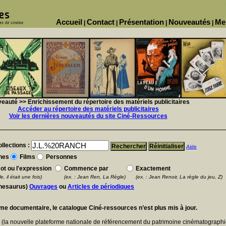
Accueil
Contact
Présentation
Nouveautés
Me
|
|
|
|
eauté >> Enrichissement du répertoire des matériels publicitaires
Accéder au répertoire des matériels publicitaires
Voir les dernières nouveautés du site Ciné-Ressources
llections :
Aide
nes
Films
Personnes
ot ou l'expression
Commence par
Exactement
e, il était une fois)
(ex. : Jean Ren, La Règle)
(ex. : Jean Renoir, La règle du jeu, Z)
thesaurus)
Ouvrages
ou
Articles de périodiques
ème documentaire, le catalogue Ciné-ressources n’est plus mis à jour.
E
(la nouvelle plateforme nationale de référencement du patrimoine cinématographi