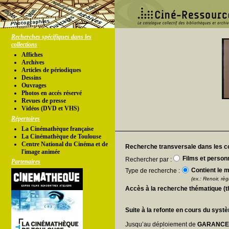
Recherches spécifiques dans les
collections
Affiches
Archives
Articles de périodiques
Dessins
Ouvrages
Photos en accés réservé
Revues de presse
Vidéos (DVD et VHS)
Répertoires
La Cinémathèque française
La Cinémathèque de Toulouse
Centre National du Cinéma et de
Recherche transversale dans les co
l'image animée
Films et person
Rechercher par :
Partenaires
Contient le m
Type de recherche :
(ex.: Renoir, règl
Accès à la recherche thématique (
Suite à la refonte en cours du syst
Jusqu’au déploiement de
GARANC