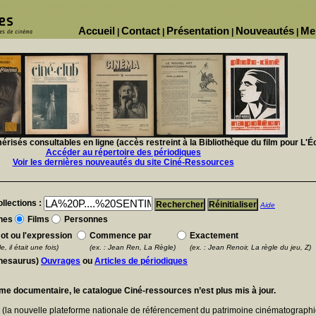
Accueil
Contact
Présentation
Nouveautés
Me
|
|
|
|
isés consultables en ligne (accès restreint à la Bibliothèque du film pour L'É
Accéder au répertoire des périodiques
Voir les dernières nouveautés du site Ciné-Ressources
llections :
Aide
nes
Films
Personnes
ot ou l'expression
Commence par
Exactement
e, il était une fois)
(ex. : Jean Ren, La Règle)
(ex. : Jean Renoir, La règle du jeu, Z)
thesaurus)
Ouvrages
ou
Articles de périodiques
ème documentaire, le catalogue Ciné-ressources n’est plus mis à jour.
E
(la nouvelle plateforme nationale de référencement du patrimoine cinématographi