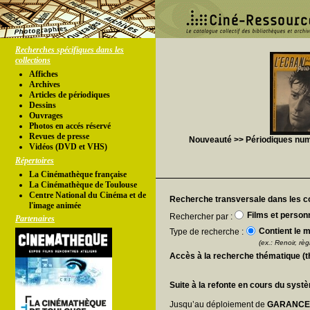
Recherches spécifiques dans les
collections
Affiches
Archives
Articles de périodiques
Dessins
Ouvrages
Photos en accés réservé
Revues de presse
Nouveauté >> Périodiques numér
Vidéos (DVD et VHS)
Répertoires
La Cinémathèque française
La Cinémathèque de Toulouse
Centre National du Cinéma et de
Recherche transversale dans les co
l'image animée
Films et person
Rechercher par :
Partenaires
Contient le m
Type de recherche :
(ex.: Renoir, règl
Accès à la recherche thématique (
Suite à la refonte en cours du syst
Jusqu’au déploiement de
GARANC