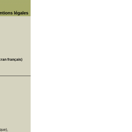
ntions légales
cran français)
que),