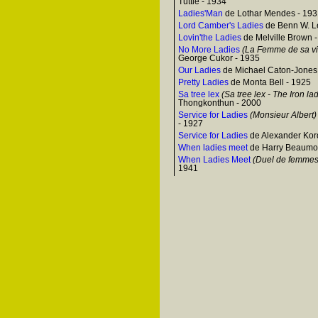
Tuttle - 1934
Ladies'Man
de Lothar Mendes - 193
Lord Camber's Ladies
de Benn W. L
Lovin'the Ladies
de Melville Brown 
No More Ladies
(La Femme de sa vi
George Cukor - 1935
Our Ladies
de Michael Caton-Jones
Pretty Ladies
de Monta Bell - 1925
Sa tree lex
(Sa tree lex - The Iron la
Thongkonthun - 2000
Service for Ladies
(Monsieur Albert)
- 1927
Service for Ladies
de Alexander Kor
When ladies meet
de Harry Beaumon
When Ladies Meet
(Duel de femmes
1941