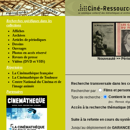
Recherches spécifiques dans les
collections
Affiches
Archives
Articles de périodiques
Dessins
Ouvrages
Photos en accés réservé
Revues de presse
Nouveauté >> Périod
Vidéos (DVD et VHS)
Répertoires
La Cinémathèque française
La Cinémathèque de Toulouse
Centre National du Cinéma et de
Recherche transversale dans les co
l'image animée
Films et person
Rechercher par :
Partenaires
Contient le m
Type de recherche :
(ex.: Renoir, règl
Accès à la recherche thématique (
Suite à la refonte en cours du syst
Jusqu’au déploiement de
GARANC