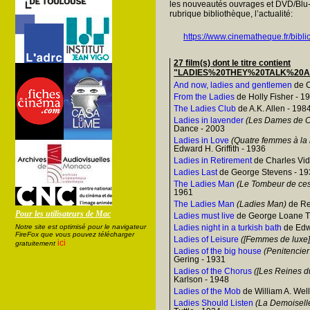
les nouveautés ouvrages et DVD/Blu-
rubrique bibliothèque, l’actualité:
https://www.cinematheque.fr/bibli
27 film(s) dont le titre contient
"LADIES%20THEY%20TALK%20
And now, ladies and gentlemen
de C
From the Ladies
de Holly Fisher - 1
The Ladies Club
de A.K. Allen - 198
Ladies in lavender
(Les Dames de C
Dance - 2003
Ladies in Love
(Quatre femmes à la
Edward H. Griffith - 1936
Ladies in Retirement
de Charles Vid
Ladies Last
de George Stevens - 19
The Ladies Man
(Le Tombeur de ce
1961
The Ladies Man
(Ladies Man)
de Re
Pour les utilisateurs de Mac
Ladies must live
de George Loane T
Notre site est optimisé pour le navigateur
Ladies night in a turkish bath
de Edw
FireFox que vous pouvez télécharger
Ladies of Leisure
([Femmes de luxe]
ici
gratuitement
Ladies of the big house
(Penitencie
Gering - 1931
Ladies of the Chorus
([Les Reines du
Karlson - 1948
Ladies of the Mob
de William A. Wel
Ladies Should Listen
(La Demoisell