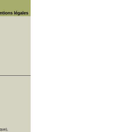
ntions légales
que),