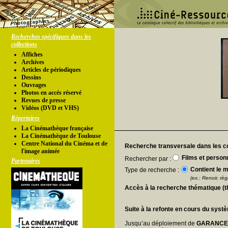
Recherches spécifiques dans les
collections
Affiches
Archives
Articles de périodiques
Dessins
Ouvrages
Photos en accés réservé
Revues de presse
Vidéos (DVD et VHS)
Répertoires
La Cinémathèque française
La Cinémathèque de Toulouse
Centre National du Cinéma et de
Recherche transversale dans les co
l'image animée
Films et person
Rechercher par :
Partenaires
Contient le m
Type de recherche :
(ex.: Renoir, règl
Accès à la recherche thématique (
Suite à la refonte en cours du syst
Jusqu’au déploiement de
GARANC