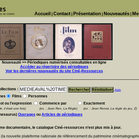
Accueil
Contact
Présentation
Nouveautés
Me
|
|
|
|
Nouveauté >> Périodiques numérisés consultables en ligne
Accéder au répertoire des périodiques
Voir les dernières nouveautés du site Ciné-Ressources
llections :
Aide
nes
Films
Personnes
ot ou l'expression
Commence par
Exactement
e, il était une fois)
(ex. : Jean Ren, La Règle)
(ex. : Jean Renoir, La règle du jeu, Z)
thesaurus)
Ouvrages
ou
Articles de périodiques
ème documentaire, le catalogue Ciné-ressources n’est plus mis à jour.
E
(la nouvelle plateforme nationale de référencement du patrimoine cinématographi