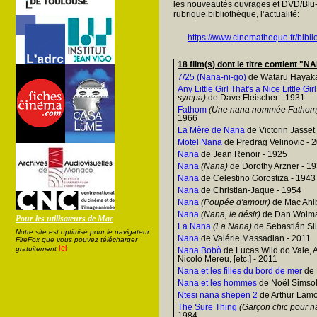
les nouveautés ouvrages et DVD/Blu-
rubrique bibliothèque, l’actualité:
https://www.cinematheque.fr/bibli
18 film(s) dont le titre contient 
7/25 (Nana-ni-go)
de Wataru Hayak
Any Little Girl That's a Nice Little Girl
sympa)
de Dave Fleischer - 1931
Fathom
(Une nana nommée Fathom
1966
La Mère de Nana
de Victorin Jasset
Motel Nana
de Predrag Velinovic - 
Nana
de Jean Renoir - 1925
Nana
(Nana)
de Dorothy Arzner - 1
Nana
de Celestino Gorostiza - 1943
Nana
de Christian-Jaque - 1954
Nana
(Poupée d'amour)
de Mac Ahlb
Nana
(Nana, le désir)
de Dan Wolma
Pour les utilisateurs de Mac
La Nana
(La Nana)
de Sebastián Sil
Notre site est optimisé pour le navigateur
Nana
de Valérie Massadian - 2011
FireFox que vous pouvez télécharger
ici
gratuitement
Nana Bobò
de Lucas Wild do Vale, 
Nicolò Mereu, [etc.] - 2011
Nana et les filles du bord de mer
de 
Nana et les hommes
de Noël Simsol
Ntesi nana shepen 2
de Arthur Lamo
The Sure Thing
(Garçon chic pour n
1984