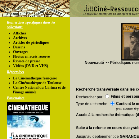
Recherches spécifiques dans les
collections
Affiches
Archives
Articles de périodiques
Dessins
Ouvrages
Photos en accés réservé
Revues de presse
Nouveauté >> Périodiques numér
Vidéos (DVD et VHS)
Répertoires
La Cinémathèque française
La Cinémathèque de Toulouse
Centre National du Cinéma et de
Recherche transversale dans les co
l'image animée
Films et person
Rechercher par :
Partenaires
Contient le m
Type de recherche :
(ex.: Renoir, règl
Accès à la recherche thématique (
Suite à la refonte en cours du syst
Jusqu’au déploiement de
GARANC