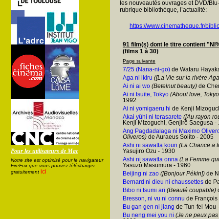
les nouveautés ouvrages et DVD/Blu-
rubrique bibliothèque, l’actualité:
https://www.cinematheque.fr/bibli
91 film(s) dont le titre contien
(films 1 à 30)
Page suivante
7/25 (Nana-ni-go)
de Wataru Hayak
Aga ni ikiru
([La Vie sur la rivère Ag
Ai ni ai wo
(Betelnut beauty)
de Chen
Ai ni tsuite, Tokyo
(About love, Tokyo
1992
Ai ni yomigaeru hi
de Kenji Mizoguch
Akai yûhi ni terasarete
([Au rayon ro
Kenji Mizoguchi, Genjirô Saegusa -
Ang Pagdadalaga ni Maximo Oliver
Oliveros)
de Auraeus Solito - 2005
Ashi ni sawatta koun
(La Chance a 
Pour les utilisateurs de Mac
Yasujiro Ozu - 1930
Ashi ni sawatta onna
(La Femme qui 
Notre site est optimisé pour le navigateur
Yasuzô Masumura - 1960
FireFox que vous pouvez télécharger
ici
gratuitement
Beijing ni zao
([Bonjour Pékin])
de N
Bernard ni dieu ni chaussettes
de Pa
Bibo ni tsumi ari
(Beauté coupable)
Bresson, ni vu ni connu
de François
Bu gan gen ni jiang
de Tun-fei Mou 
Bu neng mei you ni
(Je ne peux pas 