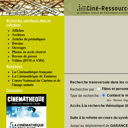
Recherches spécifiques dans les
collections
Affiches
Archives
Articles de périodiques
Dessins
Ouvrages
Photos en accés réservé
Revues de presse
Vidéos (DVD et VHS)
Répertoires
La Cinémathèque française
La Cinémathèque de Toulouse
Centre National du Cinéma et de
Recherche transversale dans les co
l'image animée
Films et person
Rechercher par :
Partenaires
Contient le m
Type de recherche :
(ex.: Renoir, règl
Accès à la recherche thématique (
Suite à la refonte en cours du syst
Jusqu’au déploiement de
GARANC