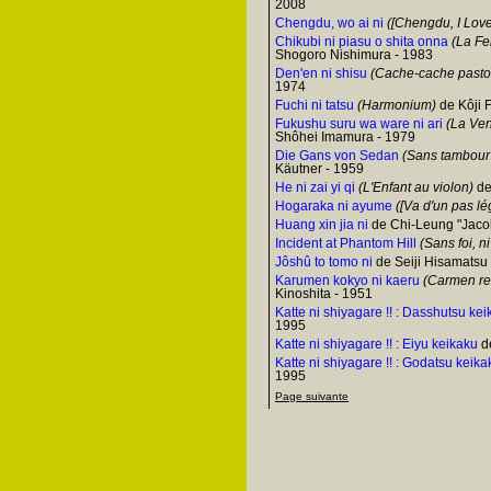
2008
Chengdu, wo ai ni
([Chengdu, I Love
Chikubi ni piasu o shita onna
(La Fe
Shogoro Nishimura - 1983
Den'en ni shisu
(Cache-cache pasto
1974
Fuchi ni tatsu
(Harmonium)
de Kôji 
Fukushu suru wa ware ni ari
(La Ven
Shôhei Imamura - 1979
Die Gans von Sedan
(Sans tambour 
Käutner - 1959
He ni zai yi qi
(L'Enfant au violon)
de
Hogaraka ni ayume
([Va d'un pas lé
Huang xin jia ni
de Chi-Leung "Jaco
Incident at Phantom Hill
(Sans foi, ni 
Jôshû to tomo ni
de Seiji Hisamatsu
Karumen kokyo ni kaeru
(Carmen rev
Kinoshita - 1951
Katte ni shiyagare !! : Dasshutsu ke
1995
Katte ni shiyagare !! : Eiyu keikaku
de
Katte ni shiyagare !! : Godatsu keika
1995
Page suivante