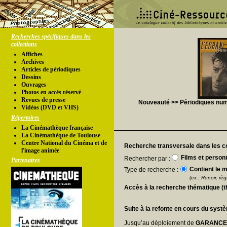
Recherches spécifiques dans les
collections
Affiches
Archives
Articles de périodiques
Dessins
Ouvrages
Photos en accés réservé
Revues de presse
Nouveauté >> Périodiques numér
Vidéos (DVD et VHS)
Répertoires
La Cinémathèque française
La Cinémathèque de Toulouse
Centre National du Cinéma et de
Recherche transversale dans les co
l'image animée
Films et person
Rechercher par :
Partenaires
Contient le m
Type de recherche :
(ex.: Renoir, règl
Accès à la recherche thématique (
Suite à la refonte en cours du syst
Jusqu’au déploiement de
GARANC