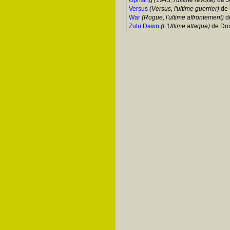
Uprising
(1943, l'ultime révolte)
de J
Versus
(Versus, l'ultime guerrier)
de 
War
(Rogue, l'ultime affrontement)
de
Zulu Dawn
(L'Ultime attaque)
de Dou