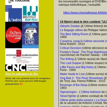
les nouveautés ouvrages et DVD/Blu-
rubrique bibliothèque, l’actualité:
https://www.cinematheque.fr/bibli
19 film(s) dont le titre contient
Akharin Dastan
([L'Ultime fiction])
de
Le Bagage ultime
de Philippe Valloi
The Bed Sitting Room
(L'Ultime gar
1969
Cavanna, jusqu'à l'ultime seconde j'é
Nina Robert - 2014
Critical Decision
(Ultime décision)
de
Freddy's Dead : The Final Nightmar
cauchemar)
de Rachel Talalay - 19
The Killing
(L'Ultime razzia)
de Stanl
The Last Supper
(L'Ultime souper)
de
Little Fauss and Big Halsy
(L'Ultime
Furie - 1969
Pour les utilisateurs de Mac
Make Haste to Live
(Ultime sursis)
de
Ong Bak 3 : The Final Showdown
([
Notre site est optimisé pour le navigateur
de Tony Jaa, Panna Rittikrai - 2010
FireFox que vous pouvez télécharger
ici
gratuitement
Revenge of the Ninja
(Ultime violen
1983
Sigmaringen - L'Ultime trahison
de L
Street fighter
(L'ultime combat)
de St
Ultime grida della savana = La Gra
de la savane)
de Antonio Climati, Ma