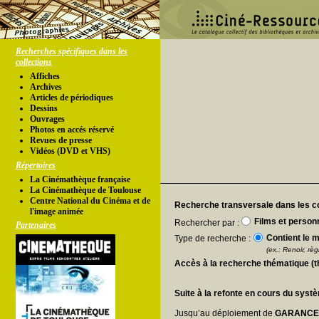
Recherches spécifiques dans les
collections
Affiches
Archives
Articles de périodiques
Dessins
Ouvrages
Photos en accés réservé
Revues de presse
Vidéos (DVD et VHS)
Répertoires
La Cinémathèque française
La Cinémathèque de Toulouse
Centre National du Cinéma et de
Recherche transversale dans les co
l'image animée
Films et person
Rechercher par :
Partenaires
Contient le m
Type de recherche :
(ex.: Renoir, règl
Accès à la recherche thématique (
Suite à la refonte en cours du syst
Jusqu’au déploiement de
GARANC