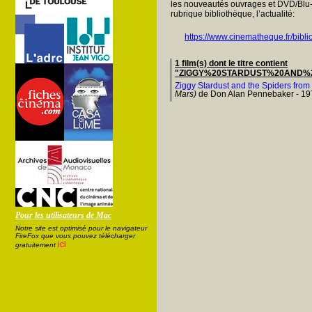
les nouveautés ouvrages et DVD/Blu-
rubrique bibliothèque, l’actualité:
https://www.cinematheque.fr/bibli
1 film(s) dont le titre contient
"ZIGGY%20STARDUST%20AND%
Ziggy Stardust and the Spiders from
Mars)
de Don Alan Pennebaker - 19
Pour les utilisateurs de Mac
Notre site est optimisé pour le navigateur
FireFox que vous pouvez télécharger
ici
gratuitement