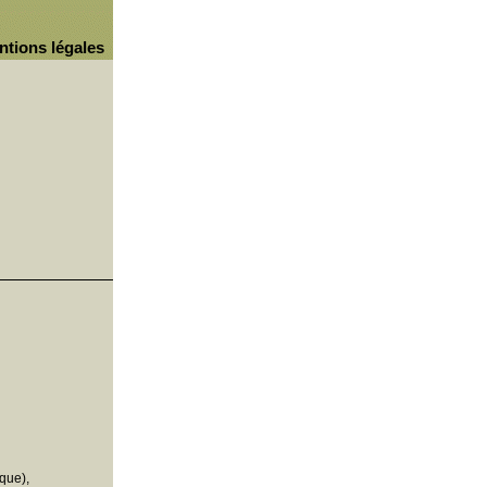
ntions légales
que),