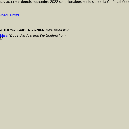
ray acquises depuis septembre 2022 sont signalées sur le site de la Cinémathèque
otheque.html
20THE%20SPIDERS%20FROM%20MARS"
 Mars
(Ziggy Stardust and the Spiders from
73