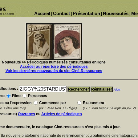
Accueil
Contact
Présentation
Nouveautés
Me
|
|
|
|
Nouveauté >> Périodiques numérisés consultables en ligne
Accéder au répertoire des périodiques
Voir les dernières nouveautés du site Ciné-Ressources
llections :
Aide
nes
Films
Personnes
ot ou l'expression
Commence par
Exactement
e, il était une fois)
(ex. : Jean Ren, La Règle)
(ex. : Jean Renoir, La règle du jeu, Z)
thesaurus)
Ouvrages
ou
Articles de périodiques
ème documentaire, le catalogue Ciné-ressources n’est plus mis à jour.
E
(la nouvelle plateforme nationale de référencement du patrimoine cinématographi