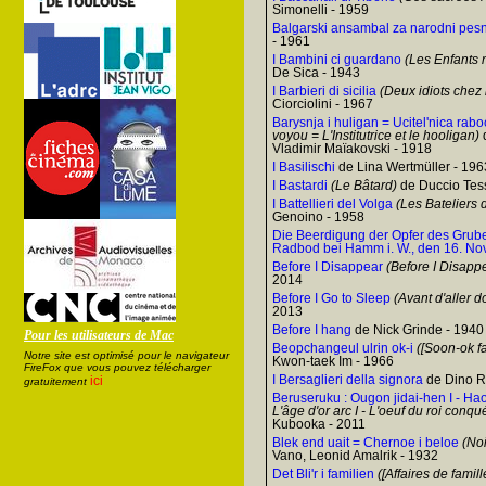
Simonelli - 1959
Balgarski ansambal za narodni pesni
- 1961
I Bambini ci guardano
(Les Enfants 
De Sica - 1943
I Barbieri di sicilia
(Deux idiots chez l
Ciorciolini - 1967
Barysnja i huligan = Ucitel'nica rabo
voyou = L'Institutrice et le hooligan)
d
Vladimir Maïakovski - 1918
I Basilischi
de Lina Wertmüller - 196
I Bastardi
(Le Bâtard)
de Duccio Tess
I Battellieri del Volga
(Les Bateliers 
Genoino - 1958
Die Beerdigung der Opfer des Grub
Radbod bei Hamm i. W., den 16. No
Before I Disappear
(Before I Disapp
2014
Before I Go to Sleep
(Avant d'aller d
2013
Before I hang
de Nick Grinde - 1940
Pour les utilisateurs de Mac
Beopchangeul ulrin ok-i
([Soon-ok fai
Notre site est optimisé pour le navigateur
Kwon-taek Im - 1966
FireFox que vous pouvez télécharger
I Bersaglieri della signora
de Dino Ri
ici
gratuitement
Beruseruku : Ougon jidai-hen I - H
L'âge d'or arc I - L'oeuf du roi conqu
Kubooka - 2011
Blek end uait = Chernoe i beloe
(Noi
Vano, Leonid Amalrik - 1932
Det Bli'r i familien
([Affaires de famill