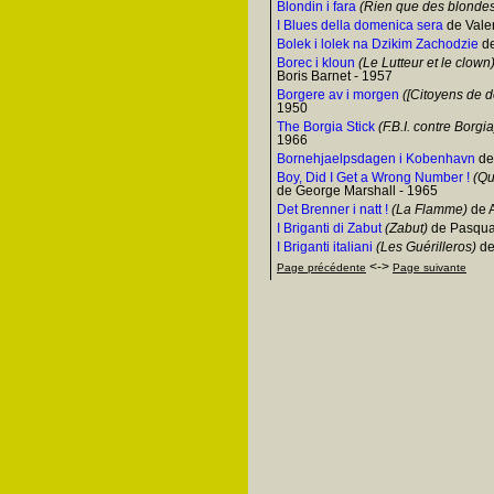
Blondin i fara
(Rien que des blonde
I Blues della domenica sera
de Valer
Bolek i lolek na Dzikim Zachodzie
de
Borec i kloun
(Le Lutteur et le clown
Boris Barnet - 1957
Borgere av i morgen
([Citoyens de d
1950
The Borgia Stick
(F.B.I. contre Borgia
1966
Bornehjaelpsdagen i Kobenhavn
de
Boy, Did I Get a Wrong Number !
(Qu
de George Marshall - 1965
Det Brenner i natt !
(La Flamme)
de 
I Briganti di Zabut
(Zabut)
de Pasqua
I Briganti italiani
(Les Guérilleros)
de
<->
Page précédente
Page suivante