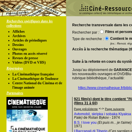
Recherches spécifiques dans les
Recherche transversale dans les co
collections
Affiches
Films et person
Rechercher par :
Archives
Contient le m
Type de recherche :
Articles de périodiques
(ex.: Renoir, règl
Dessins
Ouvrages
Accès à la recherche thématique (
Photos en accés réservé
Revues de presse
Suite à la refonte en cours du syst
Vidéos (DVD et VHS)
Répertoires
Jusqu’au déploiement de
GARANC
les nouveautés ouvrages et DVD/Blu-
La Cinémathèque française
rubrique bibliothèque, l’actualité:
La Cinémathèque de Toulouse
Centre National du Cinéma et de
l'image animée
https://www.cinematheque.fr/bibli
Partenaires
921 film(s) dont le titre contien
(films 31 à 60)
<->
Page précédente
Page suivante
Avtomobil, skripka i sobaka Klyaksa
Pate)
de Rolan Bykov - 1974
B.S. I love you
(Et puis m... je t'aime)
1971
I Baccanali di Tiberio
(Ces sacrées 