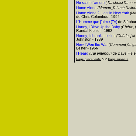
Ho scelto l'amore
(J'ai choisi l'amour
Home Alone
(Maman, j'ai raté l'avion
Home Alone 2. Lost in New York
(Mam
de Chris Columbus - 1992
L'Homme que j'aime [TV]
de Stéphan
Honey, I Blew Up the Baby
(Chérie, j
Randal Kleiser - 1992
Honey, I shrunk the kids
(Chérie, j'ai
Johnston - 1989
How I Won the War
(Comment j'ai ga
Lester - 1966
I Heard
(J'ai entendu)
de Dave Fleis
<->
Page précédente
Page suivante