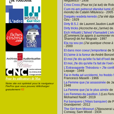
Negulesco - 1958
Criss Cross
(Pour toi j'ai tué)
de Robe
Cum mi-am petrecut sfarsitul lumii
(C
monde)
de Catalin Mitulescu - 2005
Daigaku wadeta keredo
(J'ai été dip
Ozu - 1929
Dirty B.S.J.
de Laurent Jaudon-Lauth
Dirty tricks
(Accroche-toi, j'arrive)
de 
Eich Hifsakti L'fahed V'lamadeti L'e
([Comment j'ai appris à surmonter ma
Sharon])
de Avi Mograbi - 1997
Ela na sou po
(J'ai quelque chose à 
- 2000
Et dans mon coeur j'emporterai
de S
Et j'aime à la fureur
de André Bonzel
Et moi j'te dis qu'elle t'a fait d'l'oeil
de
Et moi, j'te dis qu'elle t'a fait de l'oeil
L'Extravagante Théodora = J'te con
Lepage - 1949
Fai in fretta ad uccidermi, ho freddo !
Francesco Maselli - 1966
Pour les utilisateurs de Mac
La Femme que j'ai assassinée
de Ja
Notre site est optimisé pour le navigateur
1948
FireFox que vous pouvez télécharger
ici
gratuitement
La Femme que j'ai le plus aimée
de 
Les Femmes du pavillon J
(Les Femm
Mohamed Nadif - 2019
Fui banquero (J'étais banquier)
de P
Grandperret - 2012
The Girl from Missouri
(J'épouserai u
Conway, Sam Wood - 1934