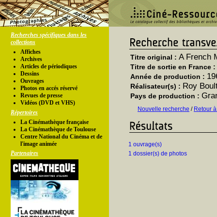
Recherches spécifiques dans les
collections
Affiches
A French 
Titre original :
Archives
Articles de périodiques
Titre de sortie en France 
Dessins
19
Année de production :
Ouvrages
Roy Boul
Réalisateur(s) :
Photos en accés réservé
Gra
Revues de presse
Pays de production :
Vidéos (DVD et VHS)
Nouvelle recherche
/
Retour à
Répertoires
La Cinémathèque française
La Cinémathèque de Toulouse
Centre National du Cinéma et de
l'image animée
1 ouvrage(s)
Partenaires
1 dossier(s) de photos