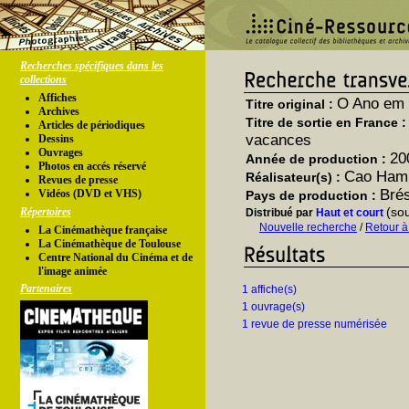
Recherches spécifiques dans les
collections
Affiches
O Ano em 
Titre original :
Archives
Titre de sortie en France 
Articles de périodiques
vacances
Dessins
Ouvrages
20
Année de production :
Photos en accés réservé
Cao Ham
Réalisateur(s) :
Revues de presse
Brés
Vidéos (DVD et VHS)
Pays de production :
(so
Répertoires
Distribué par
Haut et court
Nouvelle recherche
/
Retour à
La Cinémathèque française
La Cinémathèque de Toulouse
Centre National du Cinéma et de
l'image animée
Partenaires
1 affiche(s)
1 ouvrage(s)
1 revue de presse numérisée