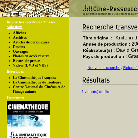
Recherches spécifiques dans les
collections
Affiches
"Knife in t
Archives
Titre original :
Articles de périodiques
20
Année de production :
Dessins
David Gr
Réalisateur(s) :
Ouvrages
Gra
Photos en accés réservé
Pays de production :
Revues de presse
Vidéos (DVD et VHS)
Nouvelle recherche
/
Retour à
Répertoires
La Cinémathèque française
La Cinémathèque de Toulouse
Centre National du Cinéma et de
l'image animée
1 video(s) du film
Partenaires