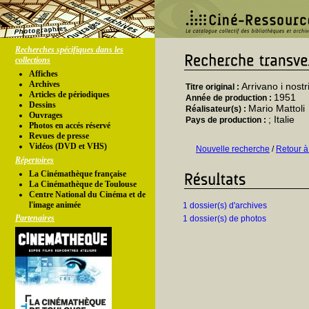
Recherches spécifiques dans les
collections
Affiches
Archives
Arrivano i nostr
Titre original :
Articles de périodiques
1951
Année de production :
Dessins
Mario Mattoli
Réalisateur(s) :
Ouvrages
; Italie
Pays de production :
Photos en accés réservé
Revues de presse
Vidéos (DVD et VHS)
Nouvelle recherche
/
Retour à
Répertoires
La Cinémathèque française
La Cinémathèque de Toulouse
Centre National du Cinéma et de
l'image animée
1 dossier(s) d'archives
Partenaires
1 dossier(s) de photos