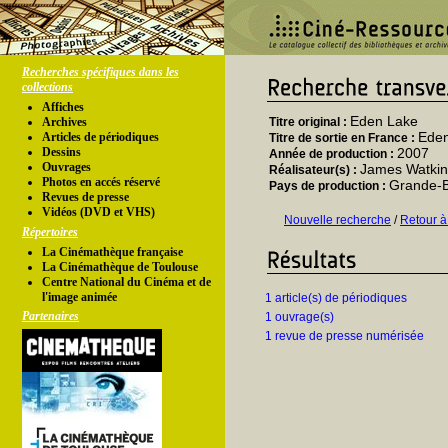
Recherches spécifiques dans les
collections
Affiches
Eden Lake
Archives
Titre original :
Ede
Articles de périodiques
Titre de sortie en France :
Dessins
2007
Année de production :
Ouvrages
James Watkin
Réalisateur(s) :
Photos en accés réservé
Grande-
Pays de production :
Revues de presse
Vidéos (DVD et VHS)
Nouvelle recherche
/
Retour à
Répertoires
La Cinémathèque française
La Cinémathèque de Toulouse
Centre National du Cinéma et de
l'image animée
1 article(s) de périodiques
Partenaires
1 ouvrage(s)
1 revue de presse numérisée