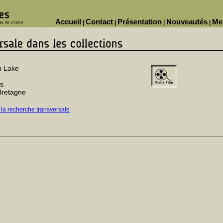
Accueil
Contact
Présentation
Nouveautés
Me
|
|
|
|
n Lake
s
Bretagne
 la recherche transversale