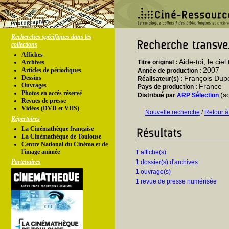
Recherches spécifiques dans les
collections
Affiches
Aide-toi, le ciel
Archives
Titre original :
2007
Articles de périodiques
Année de production :
Dessins
François Dup
Réalisateur(s) :
Ouvrages
France
Pays de production :
Photos en accés réservé
(s
Distribué par
ARP Sélection
Revues de presse
Vidéos (DVD et VHS)
Nouvelle recherche
/
Retour à
Répertoires
La Cinémathèque française
La Cinémathèque de Toulouse
Centre National du Cinéma et de
l'image animée
1 affiche(s)
Partenaires
1 dossier(s) d'archives
1 ouvrage(s)
1 revue de presse numérisée