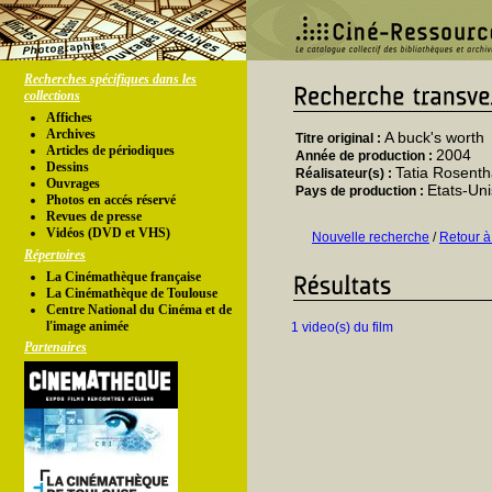
Recherches spécifiques dans les
collections
Affiches
Archives
A buck's worth
Titre original :
Articles de périodiques
2004
Année de production :
Dessins
Tatia Rosenth
Réalisateur(s) :
Ouvrages
Etats-Uni
Pays de production :
Photos en accés réservé
Revues de presse
Vidéos (DVD et VHS)
Nouvelle recherche
/
Retour à
Répertoires
La Cinémathèque française
La Cinémathèque de Toulouse
Centre National du Cinéma et de
l'image animée
1 video(s) du film
Partenaires