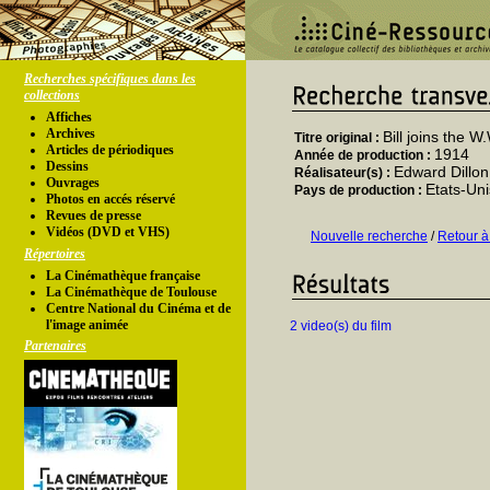
Recherches spécifiques dans les
collections
Affiches
Archives
Bill joins the W
Titre original :
Articles de périodiques
1914
Année de production :
Dessins
Edward Dillon
Réalisateur(s) :
Ouvrages
Etats-Uni
Pays de production :
Photos en accés réservé
Revues de presse
Vidéos (DVD et VHS)
Nouvelle recherche
/
Retour à
Répertoires
La Cinémathèque française
La Cinémathèque de Toulouse
Centre National du Cinéma et de
l'image animée
2 video(s) du film
Partenaires