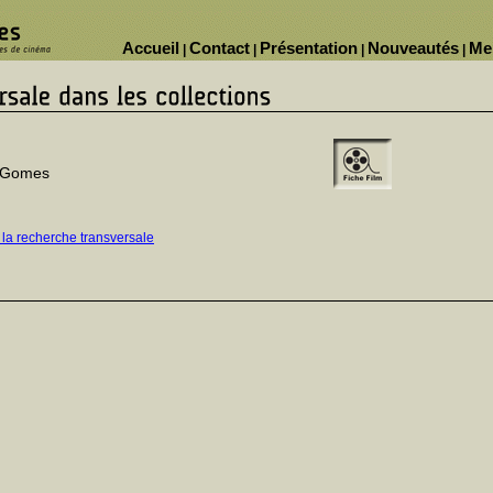
Accueil
Contact
Présentation
Nouveautés
Me
|
|
|
|
o Gomes
 la recherche transversale