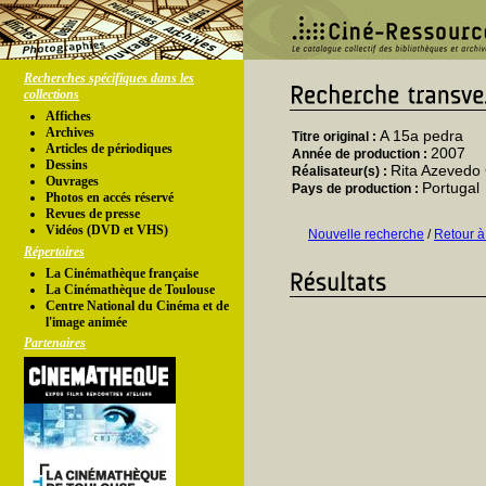
Recherches spécifiques dans les
collections
Affiches
Archives
A 15a pedra
Titre original :
Articles de périodiques
2007
Année de production :
Dessins
Rita Azeved
Réalisateur(s) :
Ouvrages
Portugal
Pays de production :
Photos en accés réservé
Revues de presse
Vidéos (DVD et VHS)
Nouvelle recherche
/
Retour à
Répertoires
La Cinémathèque française
La Cinémathèque de Toulouse
Centre National du Cinéma et de
l'image animée
Partenaires