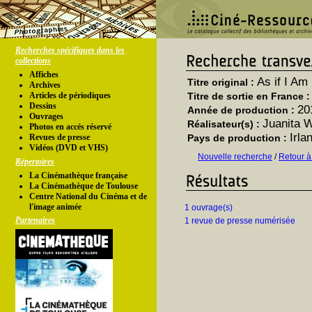
Recherches spécifiques dans les
collections
Affiches
As if I Am
Titre original :
Archives
Articles de périodiques
Titre de sortie en France 
Dessins
20
Année de production :
Ouvrages
Juanita W
Réalisateur(s) :
Photos en accés réservé
Irla
Revues de presse
Pays de production :
Vidéos (DVD et VHS)
Nouvelle recherche
/
Retour à
Répertoires
La Cinémathèque française
La Cinémathèque de Toulouse
Centre National du Cinéma et de
l'image animée
1 ouvrage(s)
Partenaires
1 revue de presse numérisée