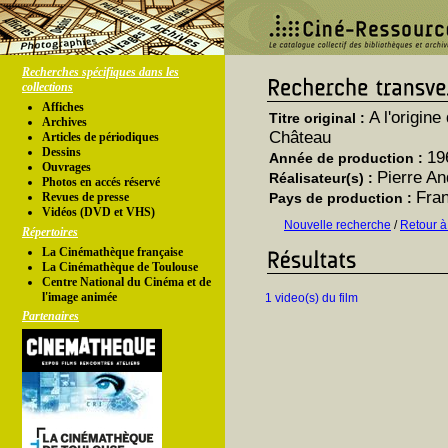
Recherches spécifiques dans les
collections
Affiches
A l'origin
Titre original :
Archives
Château
Articles de périodiques
Dessins
19
Année de production :
Ouvrages
Pierre An
Réalisateur(s) :
Photos en accés réservé
Fra
Revues de presse
Pays de production :
Vidéos (DVD et VHS)
Nouvelle recherche
/
Retour à
Répertoires
La Cinémathèque française
La Cinémathèque de Toulouse
Centre National du Cinéma et de
l'image animée
1 video(s) du film
Partenaires