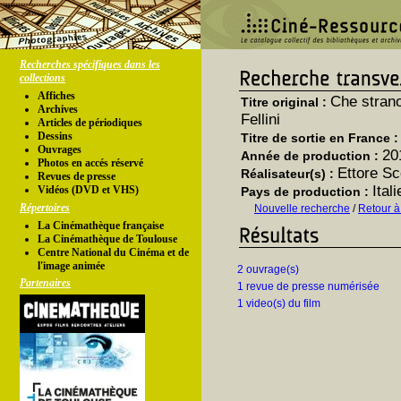
Recherches spécifiques dans les
collections
Affiches
Che strano
Titre original :
Archives
Fellini
Articles de périodiques
Dessins
Titre de sortie en France 
Ouvrages
20
Année de production :
Photos en accés réservé
Ettore Sc
Réalisateur(s) :
Revues de presse
Itali
Vidéos (DVD et VHS)
Pays de production :
Répertoires
Nouvelle recherche
/
Retour à
La Cinémathèque française
La Cinémathèque de Toulouse
Centre National du Cinéma et de
l'image animée
2 ouvrage(s)
Partenaires
1 revue de presse numérisée
1 video(s) du film