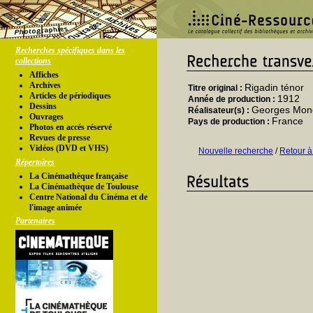
Recherches spécifiques dans les
collections
Affiches
Archives
Rigadin ténor
Titre original :
Articles de périodiques
1912
Année de production :
Dessins
Georges Mon
Réalisateur(s) :
Ouvrages
France
Pays de production :
Photos en accés réservé
Revues de presse
Vidéos (DVD et VHS)
Nouvelle recherche
/
Retour à
Répertoires
La Cinémathèque française
La Cinémathèque de Toulouse
Centre National du Cinéma et de
l'image animée
Partenaires