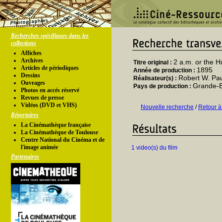
Recherches spécifiques dans les
collections
Affiches
Archives
2 a.m. or the 
Titre original :
Articles de périodiques
1895
Année de production :
Dessins
Robert W. Pa
Réalisateur(s) :
Ouvrages
Grande-
Pays de production :
Photos en accés réservé
Revues de presse
Vidéos (DVD et VHS)
Nouvelle recherche
/
Retour à
Répertoires
La Cinémathèque française
La Cinémathèque de Toulouse
Centre National du Cinéma et de
l'image animée
1 video(s) du film
Partenaires