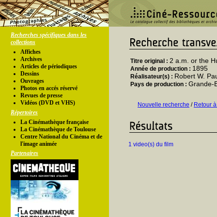
Recherches spécifiques dans les
collections
Affiches
Archives
2 a.m. or the 
Titre original :
Articles de périodiques
1895
Année de production :
Dessins
Robert W. Pa
Réalisateur(s) :
Ouvrages
Grande-
Pays de production :
Photos en accés réservé
Revues de presse
Vidéos (DVD et VHS)
Nouvelle recherche
/
Retour à
Répertoires
La Cinémathèque française
La Cinémathèque de Toulouse
Centre National du Cinéma et de
l'image animée
1 video(s) du film
Partenaires