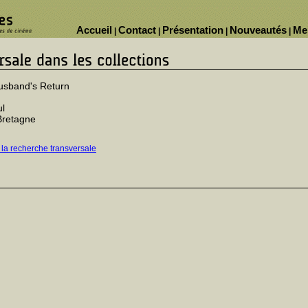
Accueil
Contact
Présentation
Nouveautés
Me
|
|
|
|
Husband's Return
ul
Bretagne
 la recherche transversale